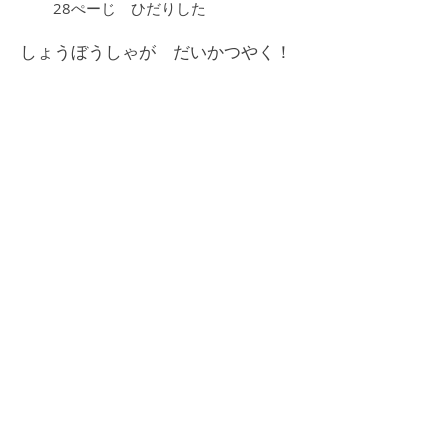
28ぺーじ ひだりした
しょうぼうしゃが だいかつやく！
だけど、あれれ… おしごとの あ
と、ねちゃったの？
BACK