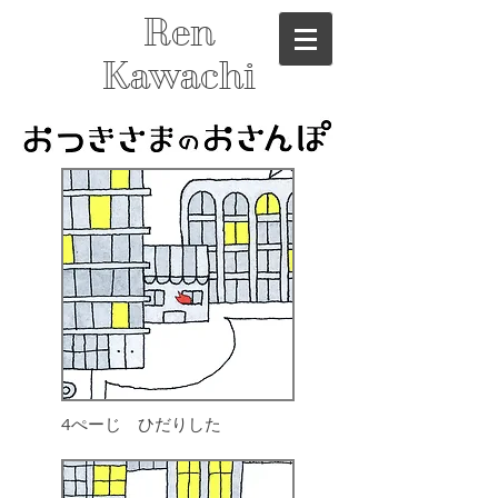
Ren
Kawachi
4ぺーじ ひだりした