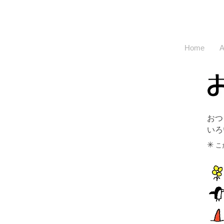
Home
A
おつ
​い
​✳︎
こ