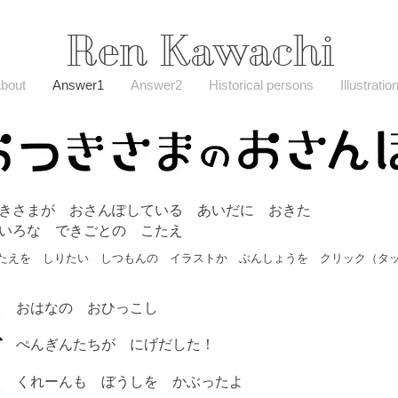
Ren Kawachi
bout
Answer1
Answer2
Historical persons
Illustratio
きさまが おさんぽしている あいだに おきた
ろいろな できごとの こたえ
たえを しりたい しつもんの イラストか ぶんしょうを クリック（タ
おはなの おひっこし
ぺんぎんたちが にげだした！
くれーんも ぼうしを かぶったよ