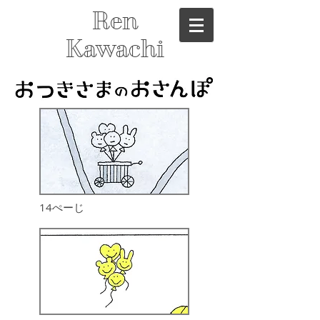
Ren
Kawachi
14ぺーじ